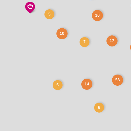
5
10
10
17
7
53
14
6
8