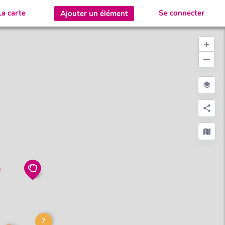
La carte
Se connecter
Ajouter un élément
+
−
7