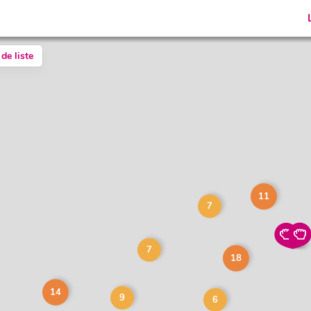
de liste
11
7
7
18
14
9
6